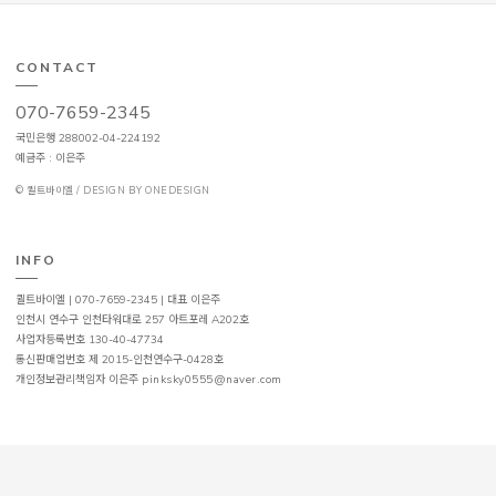
CONTACT
070-7659-2345
국민은행 288002-04-224192
예금주 : 이은주
© 퀼트바이엘 / DESIGN BY ONEDESIGN
INFO
퀼트바이엘 | 070-7659-2345 | 대표 이은주
인천시 연수구 인천타워대로 257 아트포레 A202호
사업자등록번호 130-40-47734
통신판매업번호 제 2015-인천연수구-0428호
개인정보관리책임자 이은주
pinksky0555@naver.com