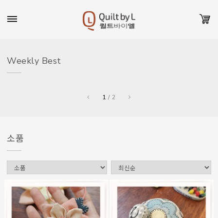
Weekly Best
1
/
2
소품