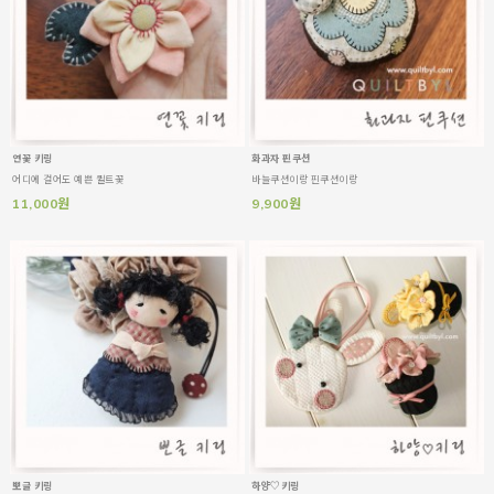
연꽃 키링
화과자 핀쿠션
어디에 걸어도 예쁜 퀼트꽃
바늘쿠션이랑 핀쿠션이랑
11,000원
9,900원
뽀글 키링
하양♡키링