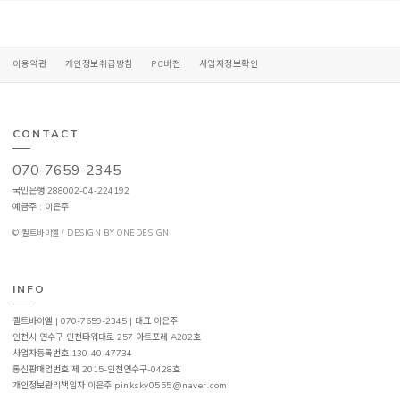
이용약관
개인정보취급방침
PC버전
사업자정보확인
CONTACT
070-7659-2345
국민은행 288002-04-224192
예금주 : 이은주
© 퀼트바이엘 / DESIGN BY ONEDESIGN
INFO
퀼트바이엘 | 070-7659-2345 | 대표 이은주
인천시 연수구 인천타워대로 257 아트포레 A202호
사업자등록번호 130-40-47734
통신판매업번호 제 2015-인천연수구-0428호
개인정보관리책임자 이은주
pinksky0555@naver.com