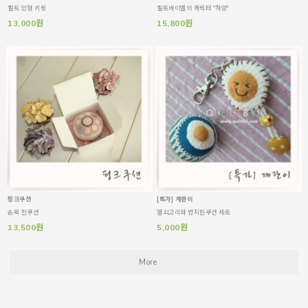
퀼트 인형 키링
퀼트바이엘의 캐릭터 "하양"
13,000원
15,800원
핑크쿠션
[특가] 계란이
손목 핀쿠션
열쇠고리와 반지핀쿠션 세트
13,500원
5,000원
More