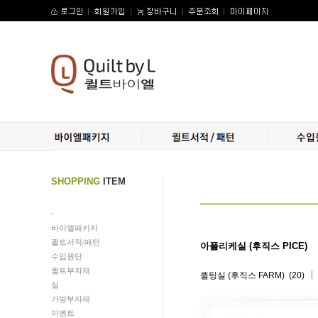
SHOPPING
ITEM
-
바이엘패키지
퀼트서적/패턴
아플리케실 (후직스 PICE)
수입원단
퀼트부자재
(20)
퀼팅실 (후직스 FARM)
실
가방부자재
이벤트