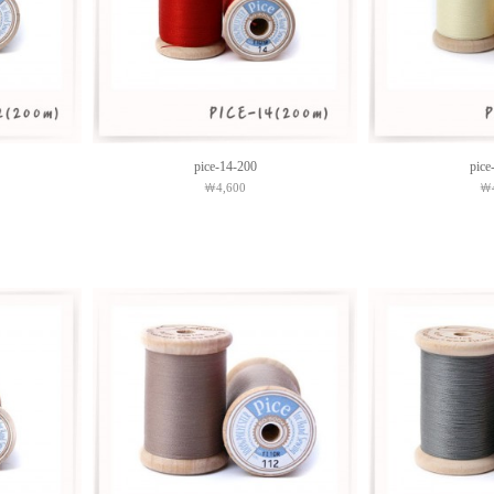
pice-14-200
pice
￦4,600
￦4