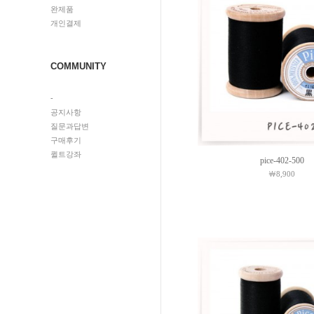
완제품
개인결제
COMMUNITY
-
공지사항
질문과답변
구매후기
퀼트강좌
pice-402-500
￦8,900