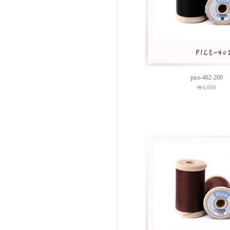
pice-402-200
￦4,600