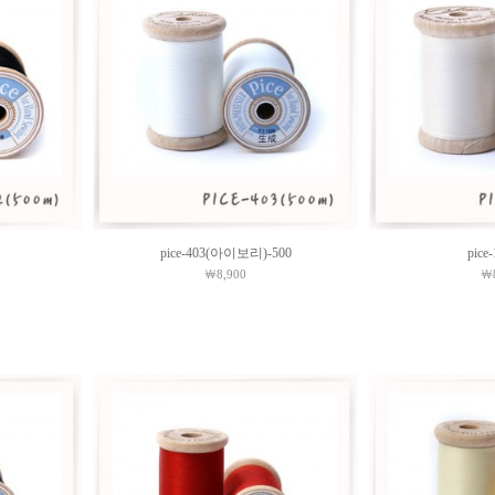
pice-403(아이보리)-500
pice
￦8,900
￦8