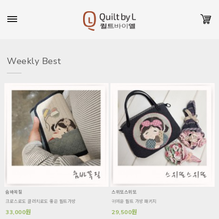
Weekly Best
숨바꼭질
스위또스위또
크로스로도 클러치로도 좋은 퀼트가방
귀여운 퀼트 가방 패키지
33,000원
29,500원