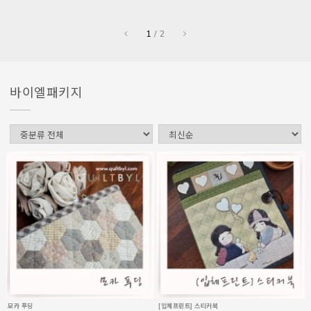
1
/
2
바이엘패키지
모카 푸딩
[입체프린트] 스티커북