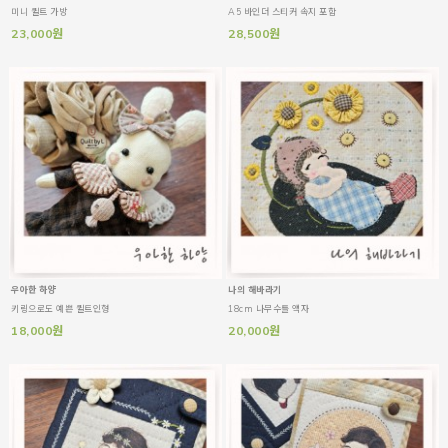
미니 퀼트 가방
A5 바인더 스티커 속지 포함
23,000원
28,500원
우아한 하양
나의 해바라기
키링으로도 예쁜 퀼트인형
18cm 나무수틀 액자
18,000원
20,000원