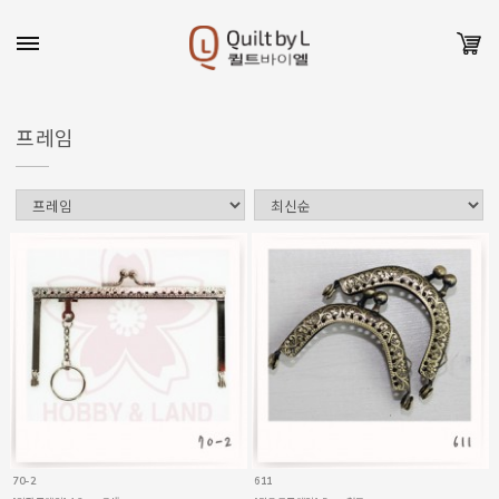
프레임
70-2
611