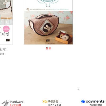
품절
인가)
nd-
1