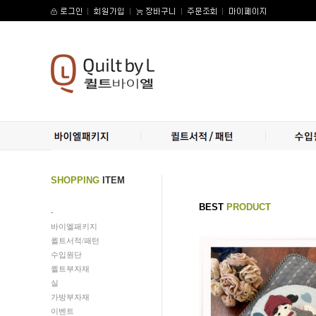
SHOPPING
ITEM
BEST
PRODUCT
-
바이엘패키지
퀼트서적/패턴
수입원단
퀼트부자재
실
가방부자재
이벤트