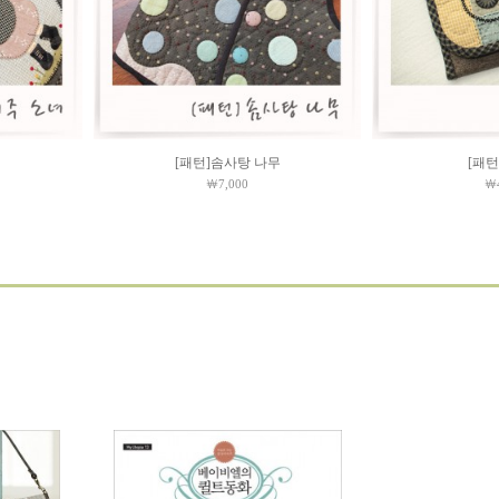
[패턴]솜사탕 나무
[패
￦7,000
￦4