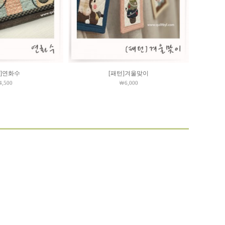
턴]연화수
[패턴]겨울맞이
,500
￦6,000