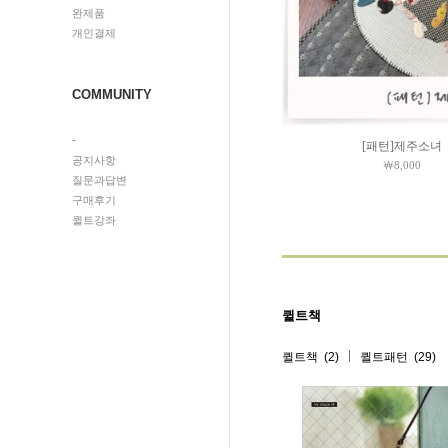
완제품
개인결제
COMMUNITY
-
[패턴]제주소녀
공지사항
￦8,000
질문과답변
구매후기
퀼트강좌
퀼트책
(2)
(29)
퀼트책
퀼트패턴