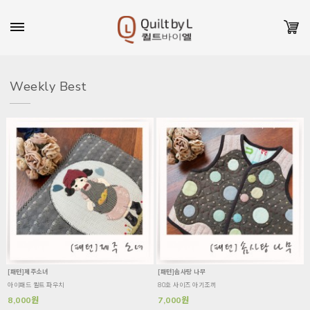
Weekly Best
[패턴]제주소녀
[패턴]솜사탕 나무
아이패드 퀼트 파우치
80호 사이즈 아기조끼
8,000원
7,000원