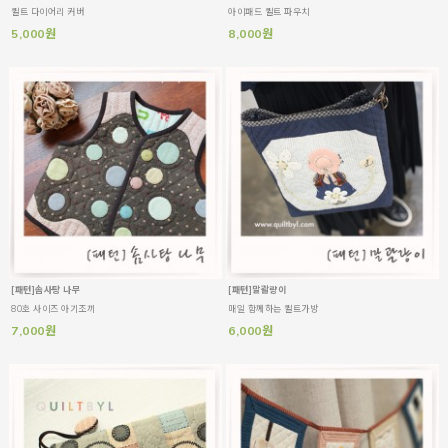
퀼트 다이어리 커버
아이패드 퀼트 파우치
5,000원
8,000원
[패턴]솜사탕 나무
[패턴]말괄량이
80호 사이즈 아기조끼
매일 함께하는 퀼트가방
7,000원
6,000원