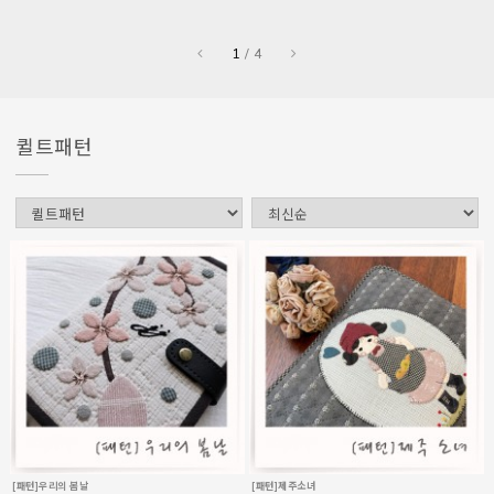
1
/
4
퀼트패턴
[패턴]우리의 봄날
[패턴]제주소녀