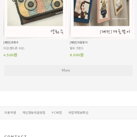
[패턴]연화수
[패턴]겨울맞이
지갑(핸드폰 수납)
퀼트 가랜드
4,500원
6,000원
More
이용약관
개인정보취급방침
PC버전
사업자정보확인
CONTACT