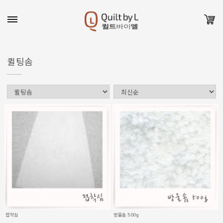
퀼팅솜
접착심
방울솜 500g